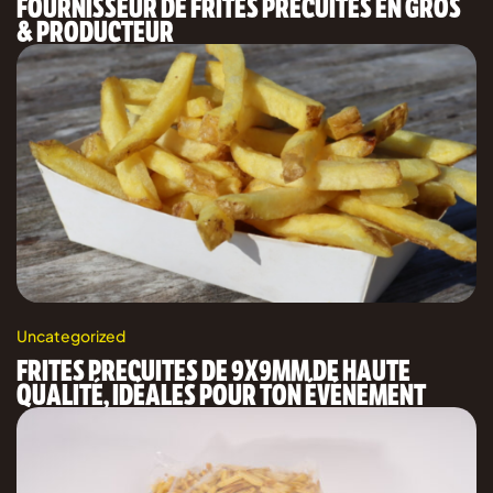
FOURNISSEUR DE FRITES PRÉCUITES EN GROS
& PRODUCTEUR
Uncategorized
FRITES PRÉCUITES DE 9X9MM DE HAUTE
QUALITÉ, IDÉALES POUR TON ÉVÉNEMENT