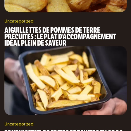
Uncategorized
AIGUILLETTES DE POMMES DE TERRE
PRÉCUITES : LE PLAT D’ACCOMPAGNEMENT
IDÉAL PLEIN DE SAVEUR
Uncategorized