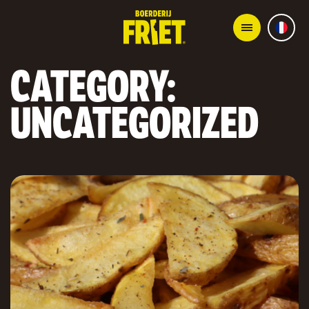
CATEGORY:
UNCATEGORIZED