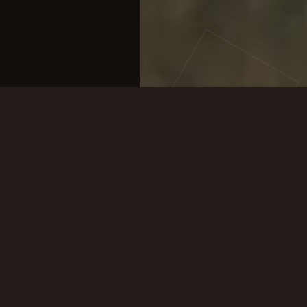
Notre façon de travailler
DE BONNES 
COMMENCE
PAR LA BAS
Nous travaillons en tant qu’entreprise f
seule variété de pomme de terre : Agria
terres argileuses de Zeeuws-Vlaande
conservée et transformée par nos so
maîtrisons tout, la qualité est constante
De vraies frites de qualité, avec respect