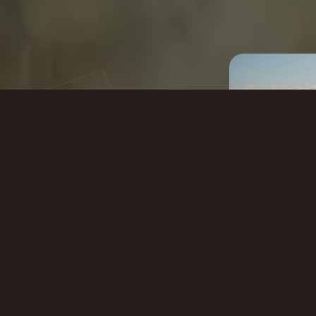
FRITES
NT
E
amiliale avec une
. Cultivée sur des
ren, soigneusement
ins. Comme nous
, sans ajouts inutiles.
 pour la nature.