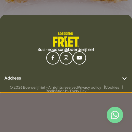
Suis-nous sur @boerderijfriet
Address
Oude Graauwsedijk 21
© 2026 Boerderijfriet - All rights reserved
Privacy policy
Cookies
Realisation by Every Day
4569 PJ Graauw
Contact
info@boerderijfriet.nl