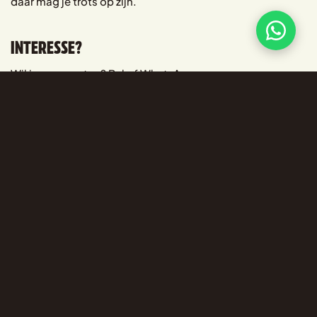
daar mag je trots op zijn.
INTERESSE?
Wil je meer weten? Bel of WhatsApp naar
+31(0)640800342
of stuur een e-mail naar
toon@boerderijfriet.nl
.
SOLLICITEER NU
Voornaam
Achternaam
E-mailadres